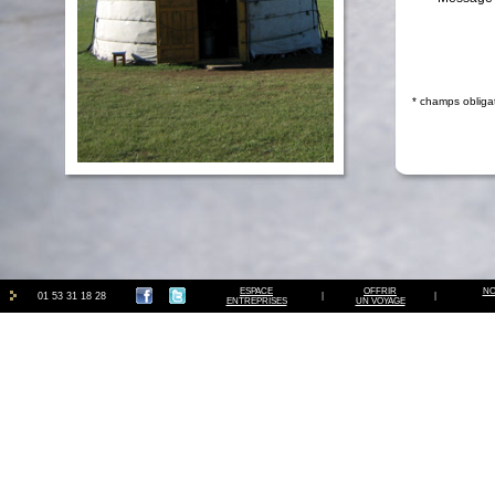
* champs obliga
ESPACE
OFFRIR
NO
01 53 31 18 28
|
|
ENTREPRISES
UN VOYAGE