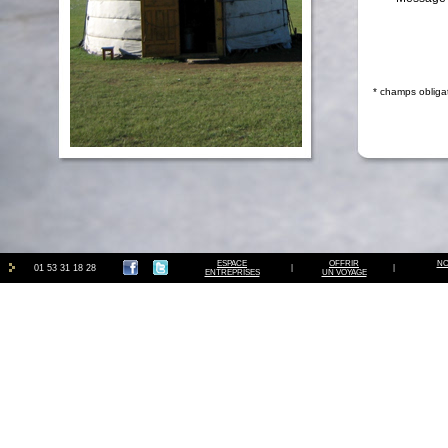
* champs obliga
ESPACE
OFFRIR
NO
01 53 31 18 28
|
|
ENTREPRISES
UN VOYAGE