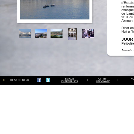
d'Essai
renferm
exotique
de bamb
ficus du
Aknoun. 
Diner en 
Nuit à l'h
JOUR 
Petit-déj
Journée 
exceptio
la prome
sous les
Arabe e
déambule
thermes 
l’émouva
ESPACE
OFFRIR
célébrer
NO
01 53 31 18 28
|
|
ENTREPRISES
UN VOYAGE
Nous déj
tradition
Nous em
nombreux
offre su
pittores
colonie 
capitale
l’empere
Maurétan
d’un vas
Nous vis
collect