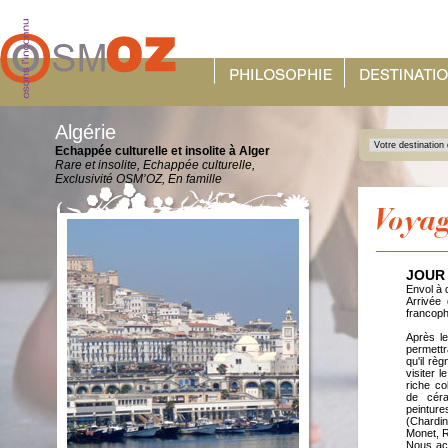
Algérie
Echappée culturelle et insolite à Alger
Rare et insolite, Echappée culturelle,
Exclusivité OSM’OZ, En famille
JOUR 
Envol à d
Arrivée 
francopho
Après le
permettr
qu'il rè
visiter 
riche co
de céra
peinture
(Chardin
Monet, 
Nous ach