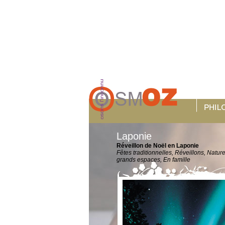
Laponie
Réveillon de Noël en Laponie
Fêtes traditionnelles, Réveillons, Nature
grands espaces, En famille