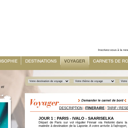
Inscrivez-vous à la new
 et
DESCRIPTION
|
ITINERAIRE
|
TARIF / RES
JOUR 1 : PARIS - IVALO - SAARISELKA
Départ de Paris sur vol régulier Finnair via Helsinki dans la
matinée à destination de la Laponie. A votre arrivée à l'aéroport,