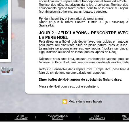
accueil par notre représentant francophone et transfert à l’hôtel.
Remise des clés, installation dans les chambres. Remise des
équipements "grand froid" prêtés pour toute la durée du séjour
(combinaison isotherme, gants, bottes, cagoule).
Pendant la soirée, présentation du programme.
Dîner et nuit à l’hôtel Santa's Tunturi 4* (ou similaire) à
Saariselkä.
JOUR 2 : JEUX LAPONS - RENCONTRE AVEC
LE PERE NOEL
Petit déjeuner à l'hôtel, puis départ avec vos guides en autocar
pour notre lieu d'activités situé en pleine nature, près d'un lac.
La matinée sera consacrée aux jeux lapons (hockey sur glace,
luge, initiation au lancé de lasso, contes lapons de Noël).
Déjeuner sous une kota, maison traditionnelle lapone, puis le
l'arrivée du Père Noël dans son traineau, qui distribuera les cad
Retour à Saariselkä dans l’après midi. Temps libre, possibilité d
faire du ski de fond ou une ballade en raquettes.
Diner buffet de Noël autour de spécialités finlandaises
.
Messe de Noël pour ceux qui le souhaitent.
Nuit à l’hôtel Santa Tunturi 4* (ou similaire) à Saariselkä.
JOUR 3 : VISITE D'UNE FERME DE RENNES et
Mettre dans mes favoris
Après le petit-déjeuner, départ en autocar à la rencontre d’un éle
se fera un plaisir de vous présenter ses rennes apprivoisés. Vou
d’un traîneau tiré par des rennes (Attention il s’agit d’une initiat
non pas d’une randonnée). Après la balade, un café vous sera 
OFFRIR
NOS CONDITIONS
NOS
MENT
|
|
|
|
pause, votre hôte partagera avec vous ses connaissances et a
UN VOYAGE
DE VENTE
ASSURANCES
LEGA
Départ en car vers le village Samé d’Inari (1 heure de route)