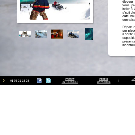
éleveur 
vous pr
initier à
s’agit d’
café vo
connais
Départ e
sur plac
il abrit
expositio
présenta
incontour
Dîner et 
JOUR 
DE CH
Après le
pleine n
suivante
ESPACE
OFFRIR
- pêche 
NO
01 53 31 18 28
|
|
ENTREPRISES
UN VOYAGE
- ski ta
- condui
- concou
Au cours
parcours
Retour à
faire du
Nuit à l’
JOUR 
Petit-dé
prendre 