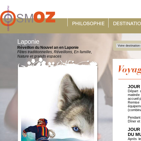
Laponie
Réveillon du Nouvel an en Laponie
Fêtes traditionnelles, Réveillons, En famille,
Nature et grands espaces
JOUR 
Départ d
matinée 
accueil 
Remise 
équipeme
(combina
Pendant 
Dîner et 
JOUR 
DU MU
Après le