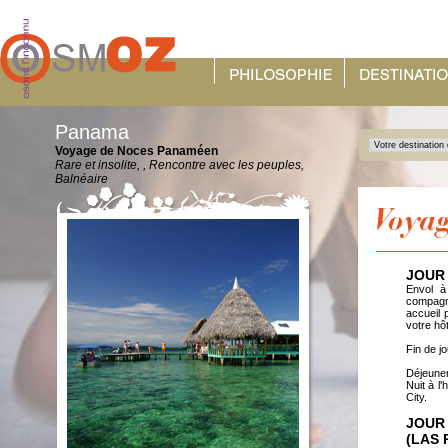
Panama
Voyage de Noces Panaméen
Rare et insolite, , Rencontre avec les peuples,
Balnéaire
JOUR 
Envol à
compagn
accueil 
votre hô
Fin de j
Déjeuner
Nuit à l
City.
JOUR
(LAS 