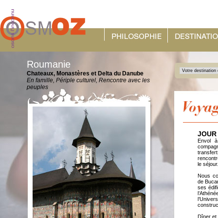
Roumanie
Chateaux, Monastères et Delta du Danube
En famille, Périple culturel, Rencontre avec les
peuples
JOUR 
Envol à
compagni
transfe
rencontr
le séjour
Nous co
de Bucar
ses édif
l’Athén
l’Unive
construc
Dîner et 