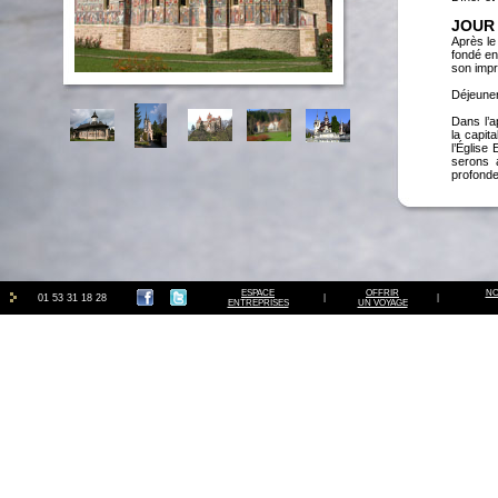
JOUR 
Après le
fondé en
son impr
Déjeuner
Dans l’a
la capit
l’Église
serons a
profonde
Dîner ch
et les c
Nuit à l’h
JOUR 
Après le 
Nous pre
ESPACE
OFFRIR
NO
01 53 31 18 28
|
|
par les 
ENTREPRISES
UN VOYAGE
Cette vi
Nous déj
Notre pr
des édi
Préfectu
nous din
JOUR 
Après le
églises 
bois son
orthodox