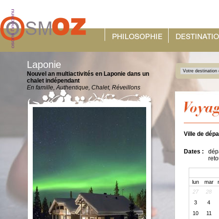
Laponie
Nouvel an multiactivités en Laponie dans un
chalet indépendant
En famille, Authentique, Chalet, Réveillons
Ville de dépa
Dates :
dépa
reto
lun
mar
27
28
3
4
10
11