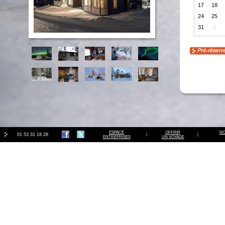
17
18
24
25
31
1
ESPACE
OFFRIR
NO
01 53 31 18 28
|
|
ENTREPRISES
UN VOYAGE