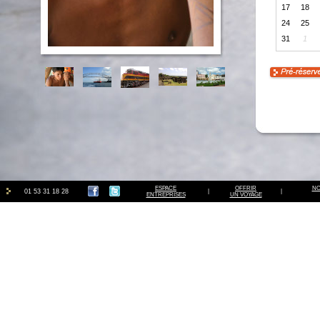
17
18
24
25
31
1
ESPACE
OFFRIR
NO
01 53 31 18 28
|
|
ENTREPRISES
UN VOYAGE