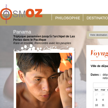
Panama
Triptyque panaméen jusqu'à l'archipel de Las
Perlas dans le Pacifique
Rare et insolite, Rencontre avec les peuples
Ville de dépa
Dates :
dépa
reto
lun
mar
27
28
3
4
10
11