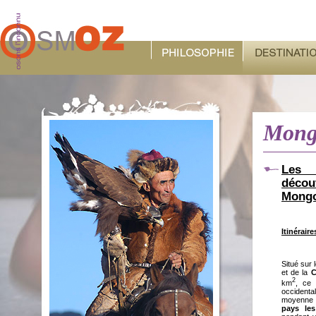
Mong
Les 
décou
Mongo
Itinérair
Situé sur 
et de la
C
2
km
, ce 
occident
moyenne de
pays le