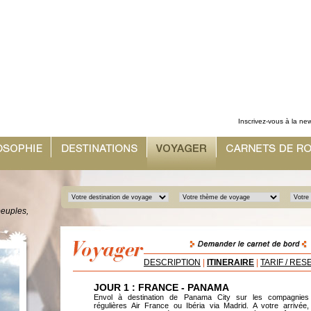
Inscrivez-vous à la new
peuples,
DESCRIPTION
|
ITINERAIRE
|
TARIF / RES
JOUR 1 : FRANCE - PANAMA
Envol à destination de Panama City sur les compagnies
régulières Air France ou Ibéria via Madrid. A votre arrivée,