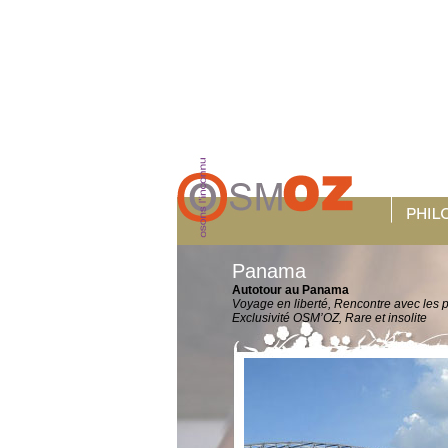
Panama
Autotour au Panama
Voyage en liberté, Rencontre avec les 
Exclusivité OSM’OZ, Rare et insolite