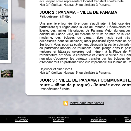
accueil par notre représentant local et transfert à votre hôtel.
Nuit à l’hôtel Las Huacas 3* ou similaire à Panama.
JOUR 2 : PANAMA – VILLE DE PANAMA
Petit déjeuner à l'hôtel.
Une première journée libre pour s’acclimater à l'atmosphère
particulière qu'il règne dans la ville de Panama. Découvertes en
liberté, des ruines historiques de Panama Viejo, du quartier
colonial de Casco Viejo, du marché de fruits de mer, de la ville
moderne, des écluses du canal… (Les taxis sont très
accessibles pour se déplacer, mais possibilité également de p
1er jour). Vous pourrez également découvrir la partie coloniale (
au patrimoine mondial de l’humanité, nous plonge dans le pass
typiques et bâtisses colorées qui mènent à la Place de F
l’architecture art-déco, la cathédrale et visiter le Musée du C
non plus d’observer les bateaux transiter par les écluses de 
d’Amador tout en profitant d’une vue imprenable sur la baie de 
Déjeuner et diner libres.
Nuit à l’hôtel Las Huacas 3* ou similaire à Panama.
JOUR 3 : VILLE DE PANAMA / COMMUNAUTÉ
route – 45mn de pirogue) - Journée avec votr
Petit déjeuner à l'hôtel.
Rendez-vous avec votre guide francophone et prise en charge d
de poursuivre votre itinéraire pour une rencontre fascinante av
Emberas, qui vivent au bord de la rivière Chagres. Cette com
Mettre dans mes favoris
authentique du Panama. Vous vivrez une expérience insolit
amènera à partager leur mode de vie resté identique depuis des
de la navigation en remontant en pirogue à moteur la rivière Chag
leur connaissance de la jungle et des plantes médicinales, le
OFFRIR
NOS CONDITIONS
NOS
MENT
|
|
|
|
leurs danses sans oublier leur délicat artisanat. Cette jou
UN VOYAGE
DE VENTE
ASSURANCES
LEGA
l'échange et du partage, pour renouer avec l'essentiel. Accomp
baignade dans la rivière sous le regard amusé des enfants, une 