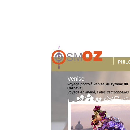
Venise
Voyage photo à Venise, au rythme du
Carnaval
Voyage en liberté, Fêtes traditionnelles