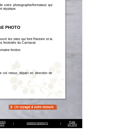
de votre photographe/formateur qui
et atypique.
AGE PHOTO
ir les sites qui font l'histoire et la
es festivités du Carnaval.
maine festive.
de vol retour, départ en direction de
IONS
PLAN
|
REMERCIEMENTS
|
LES
DU SITE