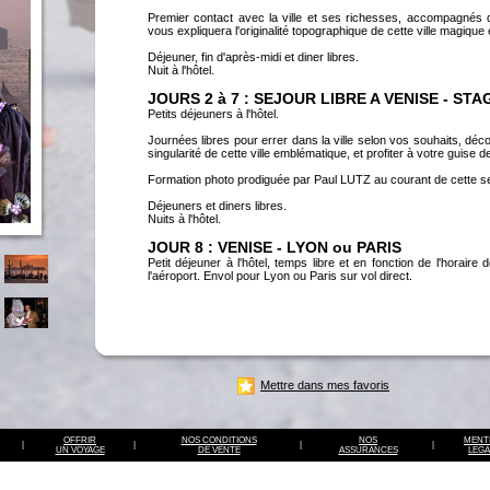
Premier contact avec la ville et ses richesses, accompagnés 
vous expliquera l'originalité topographique de cette ville magique 
Déjeuner, fin d'après-midi et diner libres.
Nuit à l'hôtel.
JOURS 2 à 7 : SEJOUR LIBRE A VENISE - ST
Petits déjeuners à l'hôtel.
Journées libres pour errer dans la ville selon vos souhaits, découvr
singularité de cette ville emblématique, et profiter à votre guise d
Formation photo prodiguée par Paul LUTZ au courant de cette se
Déjeuners et diners libres.
Nuits à l'hôtel.
JOUR 8 : VENISE - LYON ou PARIS
Petit déjeuner à l'hôtel, temps libre et en fonction de l'horaire 
l'aéroport. Envol pour Lyon ou Paris sur vol direct.
Mettre dans mes favoris
OFFRIR
NOS CONDITIONS
NOS
MENT
|
|
|
|
UN VOYAGE
DE VENTE
ASSURANCES
LEGA