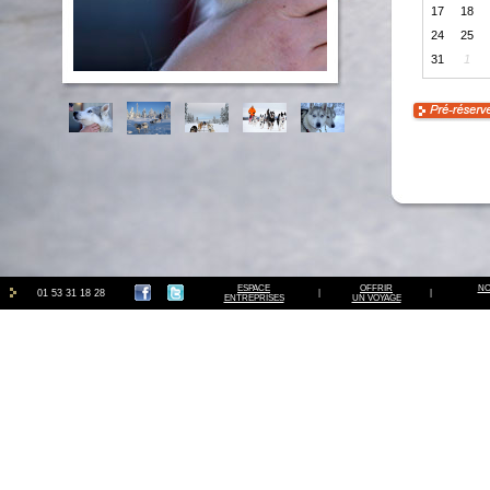
17
18
24
25
31
1
ESPACE
OFFRIR
NO
01 53 31 18 28
|
|
ENTREPRISES
UN VOYAGE