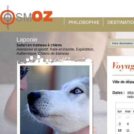
Laponie
Safari en traineau à chiens
Aventurier et sportif, Rare et insolite, Expédition,
Authentique, Chiens de traineau
Ville de dépa
Dates :
dépa
reto
lun
mar
27
28
3
4
10
11