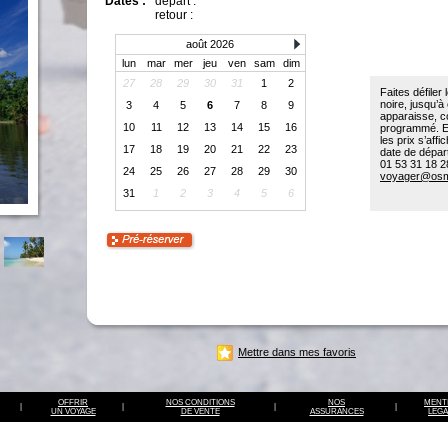
Dates :
départ :
retour :
août 2026
lun
mar
mer
jeu
ven
sam
dim
27
28
29
30
31
1
2
Faites défiler 
noire, jusqu’à
3
4
5
6
7
8
9
apparaisse, c
10
11
12
13
14
15
16
programmé. En
les prix s’aff
17
18
19
20
21
22
23
date de dépar
01 53 31 18 2
24
25
26
27
28
29
30
voyager@osm
31
1
2
3
4
5
6
Mettre dans mes favoris
OFFRIR
NOS CONDITIONS
NOS
MENT
|
|
|
|
UN VOYAGE
DE VENTE
ASSURANCES
LEGA