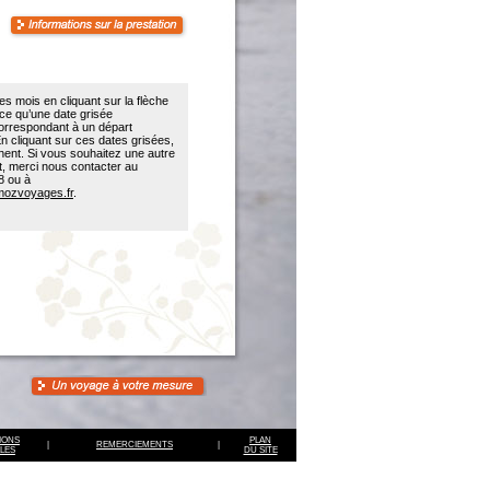
les mois en cliquant sur la flèche
 ce qu’une date grisée
orrespondant à un départ
 cliquant sur ces dates grisées,
ichent. Si vous souhaitez une autre
t, merci nous contacter au
8 ou à
ozvoyages.fr
.
IONS
PLAN
|
REMERCIEMENTS
|
LES
DU SITE