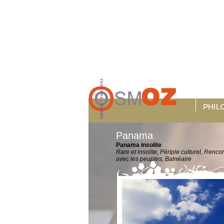
Panama
Panama insolite
Rare et insolite, Périple culturel, Renco
avec les peuples, Balnéaire