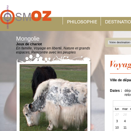
Mongolie
Jeux de chariot
En famille, Voyage en liberté, Nature et grands
espaces, Rencontre avec les peuples
Ville de dépa
Dates :
dépa
reto
lun
mar
27
28
3
4
10
11