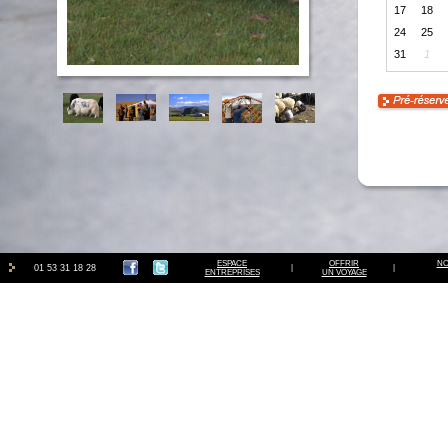
17
18
24
25
31
1
ESPACE
OFFRIR
NO
01 53 31 18 28
|
|
ENTREPRISES
UN VOYAGE